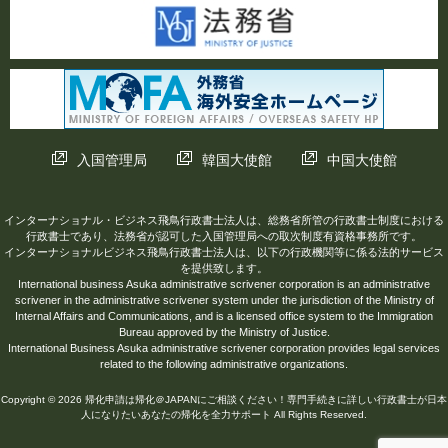
入国管理局
韓国大使館
中国大使館
インターナショナル・ビジネス飛鳥行政書士法人は、総務省所管の行政書士制度における
行政書士であり、法務省が認可した入国管理局への取次制度有資格事務所です。
インターナショナルビジネス飛鳥行政書士法人は、以下の行政機関等に係る法的サービス
を提供致します。
International business Asuka administrative scrivener corporation is an administrative
scrivener in the administrative scrivener system under the jurisdiction of the Ministry of
Internal Affairs and Communications, and is a licensed office system to the Immigration
Bureau approved by the Ministry of Justice.
International Business Asuka administrative scrivener corporation provides legal services
related to the following administrative organizations.
Copyright © 2026 帰化申請は帰化＠JAPANにご相談ください！専門手続きに詳しい行政書士が日本
人になりたいあなたの帰化を全力サポート All Rights Reserved.