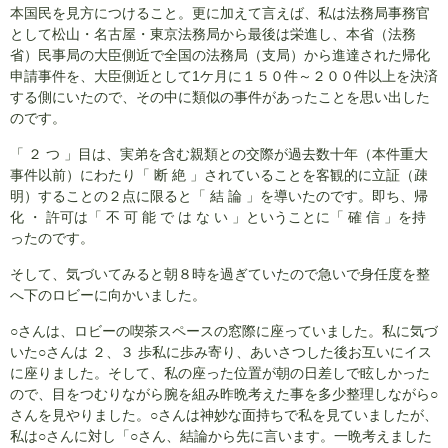
本国民を見方につけること。更に加えて言えば、私は法務局事務官
として松山・名古屋・東京法務局から最後は栄進し、本省（法務
省）民事局の大臣側近で全国の法務局（支局）から進達された帰化
申請事件を、大臣側近として1ケ月に１５０件～２００件以上を決済
する側にいたので、その中に類似の事件があったことを思い出した
のです。
「 ２ つ 」目は、実弟を含む親類との交際が過去数十年（本件重大
事件以前）にわたり「 断 絶 」されていることを客観的に立証（疎
明）することの２点に限ると「 結 論 」を導いたのです。即ち、帰
化 ・ 許可は「 不 可 能 で は な い 」ということに「 確 信 」を持
ったのです。
そして、気づいてみると朝８時を過ぎていたので急いで身任度を整
へ下のロビーに向かいました。
○さんは、ロビーの喫茶スペースの窓際に座っていました。私に気づ
いた○さんは ２、３ 歩私に歩み寄り、あいさつした後お互いにイス
に座りました。そして、私の座った位置が朝の日差しで眩しかった
ので、目をつむりながら腕を組み昨晩考えた事を多少整理しながら○
さんを見やりました。○さんは神妙な面持ちで私を見ていましたが、
私は○さんに対し「○さん、結論から先に言います。一晩考えました