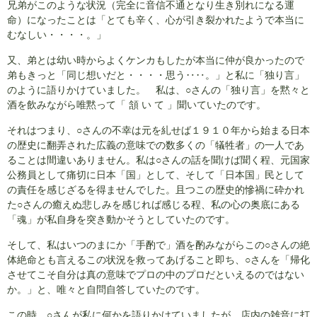
兄弟がこのような状況（完全に音信不通となり生き別れになる運
命）になったことは「とても辛く、心が引き裂かれたようで本当に
むなしい・・・・。」
又、弟とは幼い時からよくケンカもしたが本当に仲が良かったので
弟もきっと「同じ想いだと・・・・思う‥‥。」と私に「独り言」
のように語りかけていました。 私は、○さんの「独り言」を黙々と
酒を飲みながら唯黙って「 頷 い て 」聞いていたのです。
それはつまり、○さんの不幸は元を糺せば１９１０年から始まる日本
の歴史に翻弄された広義の意味での数多くの「犠牲者」の一人であ
ることは間違いありません。私は○さんの話を聞けば聞く程、元国家
公務員として痛切に日本「国」として、そして「日本国」民として
の責任を感じざるを得ませんでした。且つこの歴史的慘禍に砕かれ
た○さんの癒えぬ悲しみを感じれば感じる程、私の心の奥底にある
「魂」が私自身を突き動かそうとしていたのです。
そして、私はいつのまにか「手酌で」酒を酌みながらこの○さんの絶
体絶命とも言えるこの状況を救ってあげること即ち、○さんを「帰化
させてこそ自分は真の意味でプロの中のプロだといえるのではない
か。」と、唯々と自問自答していたのです。
この時、○さんが私に何かを語りかけていましたが、店内の雑音に打