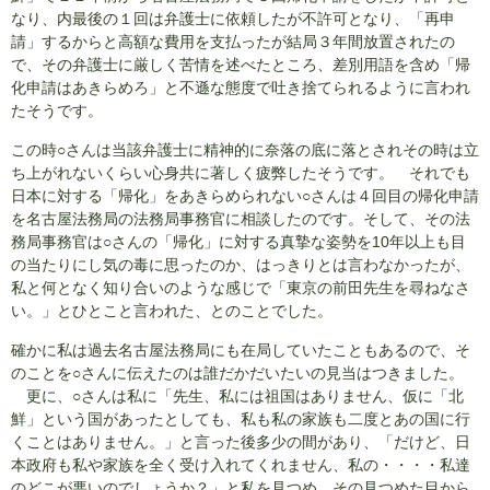
なり、内最後の１回は弁護士に依頼したが不許可となり、「再申
請」するからと高額な費用を支払ったが結局３年間放置されたの
で、その弁護士に厳しく苦情を述べたところ、差別用語を含め「帰
化申請はあきらめろ」と不遜な態度で吐き捨てられるように言われ
たそうです。
この時○さんは当該弁護士に精神的に奈落の底に落とされその時は立
ち上がれないくらい心身共に著しく疲弊したそうです。 それでも
日本に対する「帰化」をあきらめられない○さんは４回目の帰化申請
を名古屋法務局の法務局事務官に相談したのです。そして、その法
務局事務官は○さんの「帰化」に対する真摯な姿勢を10年以上も目
の当たりにし気の毒に思ったのか、はっきりとは言わなかったが、
私と何となく知り合いのような感じで「東京の前田先生を尋ねなさ
い。」とひとこと言われた、とのことでした。
確かに私は過去名古屋法務局にも在局していたこともあるので、そ
のことを○さんに伝えたのは誰だかだいたいの見当はつきました。
更に、○さんは私に「先生、私には祖国はありません、仮に「北
鮮」という国があったとしても、私も私の家族も二度とあの国に行
くことはありません。」と言った後多少の間があり、「だけど、日
本政府も私や家族を全く受け入れてくれません、私の・・・・私達
のどこが悪いのでしょうか？」と私を見つめ、その見つめた目から