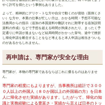
やく許可を得たという事例もありました。
よって、精神的にデリケ－トな方や自分で動くのが億劫（面倒くさ
い）な方や、本業の仕事が忙しい方は、かかる時間・予想不可能な
法務局からの指示（追加の本国資料や翻訳それに附帯する追加説明
資料の作成）などで予想を超える時間が拘束されたり、まったく予
定通りに申請が進まないなど結局時間がかかった挙句、途中で挫折
し帰化申請を断念することをなど考えると本人申請は相当きついも
のがあるかもしれません。
再申請は、専門家が安全な理由
専門家が、本物の専門家であるならばこれに優るものはありませ
ん。
専門家の程度にもよりますが、当事務所は総計で３００
０人以上の外国人（８０か国以上の外国籍の方）を日本
人に帰化させた実績があります。したがって、帰化の知
識と実務経験による豊富さ・実績から言えば日本のトッ