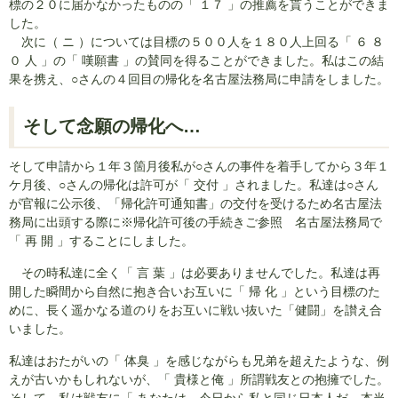
標の２０に届かなかったものの「 １７ 」の推薦を貰うことができま
した。
次に（ ニ ）については目標の５００人を１８０人上回る「 ６ ８
０ 人 」の「 嘆願書 」の賛同を得ることができました。私はこの結
果を携え、○さんの４回目の帰化を名古屋法務局に申請をしました。
そして念願の帰化へ…
そして申請から１年３箇月後私が○さんの事件を着手してから３年１
ケ月後、○さんの帰化は許可が「 交付 」されました。私達は○さん
が官報に公示後、「帰化許可通知書」の交付を受けるため名古屋法
務局に出頭する際に※帰化許可後の手続きご参照 名古屋法務局で
「 再 開 」することにしました。
その時私達に全く「 言 葉 」は必要ありませんでした。私達は再
開した瞬間から自然に抱き合いお互いに「 帰 化 」という目標のた
めに、長く遥かなる道のりをお互いに戦い抜いた「健闘」を讃え合
いました。
私達はおたがいの「 体臭 」を感じながらも兄弟を超えたような、例
えが古いかもしれないが、「 貴様と俺 」所謂戦友との抱擁でした。