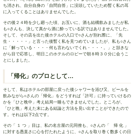
ち消され、自分自身の「自問自答」に没頭していたため暫く私の耳
に入ってくることはありませんでした。
その後２４時を少し廻った頃、お互いに、酒も結構飲みましたが私
も○さんも、決して真から酒に酔っている訳ではありませんでした。
そして、その店を出た後ホテルの入口で○さんが別れ際に、「先
生・・・・・」と言った後暫く私を見つめていましたが、私も○さん
に「解っている・・・・何も言わないでくれ・・・・。」と頷きな
がら目で応答し、明日このホテルのロビーで朝８時３０分に会うこ
とにしました。
「帰化」のプロとして…
そして、私はホテルの部屋に戻った後シャワーを浴び又、ビールを
飲みながら○さんの「帰化」をどうすれば「許可」に持っていけるの
かを「ひと晩中」考え結局一睡もできませんでした。ところが、
「ひと晩」考えた末にある結論と方法を見い出すことができたので
す。それは以下2点です。
その「 １ つ 」目は、私の名古屋の元同僚も、○さんの「 帰 化 」
に対する愚直さに心を打たれたように、○さんを取り巻く数多くの日