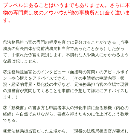
プレベルにあることはいうまでもありません。さらに本
物の専門家は次のノウハウが他の事務所とは全く違いま
す。
①法務局担当官の専門の程度を直ぐに見分けることができる（当事
務所の所長自体が従前法務局担当官であったことから）したがっ
て、手慣れた係官を識別します。不慣れな人や新人にかかわるよう
な愚は犯しません。
②法務局担当官とのインタビュー（面接時の質問）のアピ－ルポイ
ントや心構えをアドバイスできる。（その申請者の申請内容・状
況・経済的背景・帰化後の生活など、元法務局担当官の立場で現役
の担当官が質問してくることを事前に予想して詳細にアドバイスし
ます。）
③「動機書」の書き方も申請者本人の帰化申請に至る動機（内心の
経緯）を自然でありながら、要点を抑えたものに仕上げるよう教示
できる。
④元法務局担当官だった立場から、（現役の法務局担当官が要求し