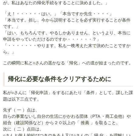
が、私はあなたの帰化手続をすることに決めました。」
「え！・・・・・・はい。」「本当ですか先生・・・・」
「本当です。担し、今から説明することを必ず実行することが条件
です。」
「はい、もちろんです。やるしかありません、というより、本当に
申請をやっていただけるのですか・・・・・・？」
「・・・・・・・やります、私も一晩考えた末で決めたことですか
ら。」
この瞬間に私と○さんの遥かなる「帰化」への道が始まったのです。
帰化に必要な条件をクリアするために
私が○さんに「帰化申請」をするにあたり「条件」として、課した課
題は以下三点です。
先ず（ 一 ）点は、
自らの事業ないし自分の生活にかかわる団体（PTA ・商工会他）や
組合（建設関係など）から２０以上の「 推薦 」を取ること。
次に（ 二 ）点目は、
○さんと個人的結びつきのある人又は○さんの「 帰 化 」を理解しい