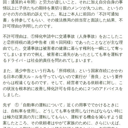
回：通算約４年間）と労力が虚しいこと。それに加え自分自身の事
情以上に子供たちの期待を裏切り親のメンツが丸つぶれ、というの
がその方の当初の訴えでした。私はご本人に前回の「不許可通知
書」を持参してもらい、その後法務局の担当官と面談した結果、不
許可理由が判明したのです。
不許可理由は、①帰化申請中に交通事故（人身事故）をおこしたこ
と②所得税の過少申告者（前々回同様）であったことなどが主な理
由でした。交通事故は被害者の健康に暮らす権利を一瞬にして奪っ
てしまいますので例え、被害者に過失があったとしても車を運転す
るドライバ－は社会的責任を問われてしまいます。
また、過少申告という行為も「所得税法」という国家存続にかかわ
る日本の重大ル－ルを守っていないので素行が「善良」という要件
からは程遠くなるのです。そして、経営者である依頼者に対し、こ
の状況を根本的に改善し帰化許可を得るために２つのアドバイスを
しました。
先ず ①「自動車の運転について」近くの用事ででかけるときに
は、自転車を使用し、どうしても車を使用しなければならない時に
は極力従業員の方に運転してもらい、運転する機会を減らすよう提
案したところ、その依頼者はやがて家族のために、さらにいえば、