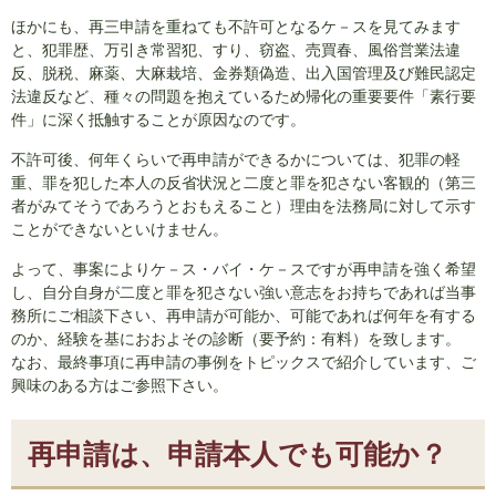
ほかにも、再三申請を重ねても不許可となるケ－スを見てみます
と、犯罪歴、万引き常習犯、すり、窃盗、売買春、風俗営業法違
反、脱税、麻薬、大麻栽培、金券類偽造、出入国管理及び難民認定
法違反など、種々の問題を抱えているため帰化の重要要件「素行要
件」に深く抵触することが原因なのです。
不許可後、何年くらいで再申請ができるかについては、犯罪の軽
重、罪を犯した本人の反省状況と二度と罪を犯さない客観的（第三
者がみてそうであろうとおもえること）理由を法務局に対して示す
ことができないといけません。
よって、事案によりケ－ス・バイ・ケ－スですが再申請を強く希望
し、自分自身が二度と罪を犯さない強い意志をお持ちであれば当事
務所にご相談下さい、再申請が可能か、可能であれば何年を有する
のか、経験を基におおよその診断（要予約：有料）を致します。
なお、最終事項に再申請の事例をトピックスで紹介しています、ご
興味のある方はご参照下さい。
再申請は、申請本人でも可能か？