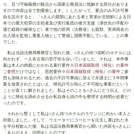
り、且つ守秘義務の観点から国家公務員法に抵触する部分がありま
すので内容は全て割愛致します。）したがって、要点のみ不許可事
由を説示すると、「○さんの親類にあたる者と実弟が北朝鮮による日
本での重大犯罪の主犯者及び実行集団の後方支援（潜伏先の手配や
逃亡経路の確保など）者で他の部局（法務省）も親類、実弟両名の
出入国を監視し重要人物として警戒し国際手配している。」との事
でした。
私は当該法務局事務官と別れた後、○さんの待つ栄町のホテルには
向かわず、一人名古屋の官庁街を歩いていました。それは、本件事
案は本人の肉親にかかわる素行要件
※日本国籍取得（帰化）の要件
ご参照
だけではなく、思想要件
※日本国籍取得（帰化）の要件
ご参
照も加味されるため、過去の不許可事由に加えて弁護士に３年間事
案を放置されたとはいえ、帰化許可が殆んど不可能な事案だという
ことが直ぐに解されました。私はそのことを○さんにどう伝え、どの
ように帰化を諦めさせるか私自身も頭の中を整理する時間が必要だ
ったのです。
それから暫くして私は○さん待つホテルのラウンジに向かい本人と
対面しました。そして、ウエーターにコーヒーを注文し運ばれた水
を半分程飲んだ後、私は当該法務局事務官から聞いた内容を○さんに
「ありのまま」説明をしたのです。