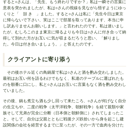
すると○さんは、「先生、もう終わりですか？」私は一瞬その言葉に
意表を突かれましたが、私は○さんの視線を見ながら悟すようにゆっ
くりと「 頷 き 」ました。すると○さんは私に「先生今日は東京
に帰らないで下さい、実はここで部屋を取ってあります、本当に申
し訳ありませんお願いします。」と言われたのです。私は迷いまし
たが、むしろこのまま東京に帰るよりも今日は○さんに付き合って納
得して別れた方がお互いに気が収まるだろうと思い、「解りまし
た。今日は付き合いましょう。」と答えたのです。
クライアントに寄り添う
その後ホテル近くの鳥鍋屋で私は○さんと酒を酌み交わしました。
最初はお互い何を語るわけでもなく、私達のテーブルに運ばれたも
のを順番に口にし、私と○さんはお互いに言葉もなく酒を酌み交わし
ていました。
その後、鍋も煮立ち酒も少し回って来たころ、○さんが何げなく自分
の生立ちや、二度の戦争（太平洋戦争、朝鮮戦争）を経て親類や家
族そして兄弟が完全に分断（日本側と朝鮮側に）されてしまったこ
と。そして、自分は父親とともに戦後クズ鉄拾いから身を起こし建
設関係の会社を経営するまでに至ったが、その一方で血肉を分けた