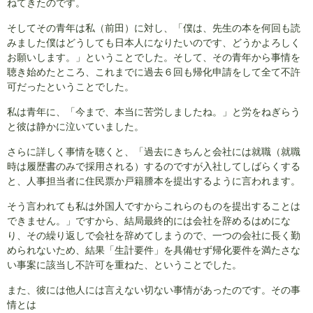
ねてきたのです。
そしてその青年は私（前田）に対し、「僕は、先生の本を何回も読
みました僕はどうしても日本人になりたいのです、どうかよろしく
お願いします。」ということでした。そして、その青年から事情を
聴き始めたところ、これまでに過去６回も帰化申請をして全て不許
可だったということでした。
私は青年に、「今まで、本当に苦労しましたね。」と労をねぎらう
と彼は静かに泣いていました。
さらに詳しく事情を聴くと、「過去にきちんと会社には就職（就職
時は履歴書のみで採用される）するのですが入社してしばらくする
と、人事担当者に住民票か戸籍謄本を提出するように言われます。
そう言われても私は外国人ですからこれらのものを提出することは
できません。」ですから、結局最終的には会社を辞めるはめにな
り、その繰り返しで会社を辞めてしまうので、一つの会社に長く勤
められないため、結果「生計要件」を具備せず帰化要件を満たさな
い事案に該当し不許可を重ねた、ということでした。
また、彼には他人には言えない切ない事情があったのです。その事
情とは