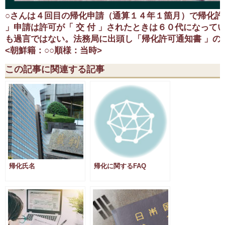
○さんは４回目の帰化申請（通算１４年１箇月）で帰化許可
」申請は許可が「 交 付 」されたときは６０代になってい
も過言ではない。法務局に出頭し「帰化許可通知書 」の
<朝鮮籍：○○順様：当時>
この記事に関連する記事
帰化氏名
帰化に関するFAQ