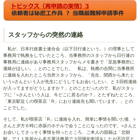
スタッフからの突然の連絡
私が、日本行政書士連合会（以下日行連という。）の理事として
事務局で執務をしていたところ、当事務所のスタッフから日行連の
事務局に連絡があり事務局スタッフからメモ書きで「至急事務所に
連絡がほしい。」とのことでした。 私は、執務の合間に当事務所
に連絡を入れたところ当所スタッフから、「先生、関西から来たと
いう○さんという人が先生にどうしてもお会いしたい、と３回程連絡
が入ってますがどうしますか？」とのことだったので、私がスタッ
フに「○さんという人は、今どこに居るのか？」とたずねたところ、
「東京駅近くの喫茶店「R」におり連絡先も聞いています。」との
ことでした。
そして、私が喫茶店「R」に連絡を入れ、簡単に事情を聞いた後、○
さんと夕方６時に赤坂のホテルで会うことになったのです。○さんと
お会いしてさっそく事情を伺ったところ、ご本人の国籍は「北朝
鮮」で１１年前から名古屋法務局で３回帰化申請をしたが不許可と