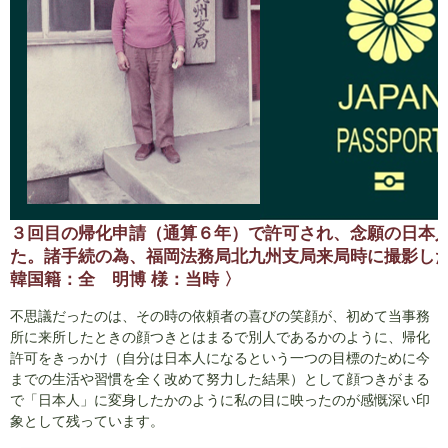
３回目の帰化申請（通算６年）で許可され、念願の日本
た。諸手続の為、福岡法務局北九州支局来局時に撮影し
韓国籍：全 明博 様：当時 〉
不思議だったのは、その時の依頼者の喜びの笑顔が、初めて当事務
所に来所したときの顔つきとはまるで別人であるかのように、帰化
許可をきっかけ（自分は日本人になるという一つの目標のために今
までの生活や習慣を全く改めて努力した結果）として顔つきがまる
で「日本人」に変身したかのように私の目に映ったのが感慨深い印
象として残っています。