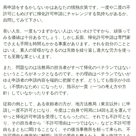
再申請をするかしないかはあなたの情熱次第です。一度や二度の不
許可にもめげずに帰化許可申請にチャレンジする気持ちがあるか、
自問してみて下さい。
長い人生、一度もつまずかない人はいないわけですから、頑張って
みる価値は十分あるでしょう、しかし反面、帰化許可申請は専門家
でさえも手間も時間もかかる事案があります。それを自分のことと
はいえ、素人の皆様がなさるのは失敗を繰り返し過大な労力を使っ
ても至難な業といえます。
また、問題なのは法務局の担当者がすべて帰化のベテランではない
というところがネックとなるのです。その理由はベテランでないが
ゆえ申請者の申請内容を端的に把握できず、どうしても指示が小出
し（不慣れなため）になったり、指示が一貫（一つの考え方や方
針）していなかったりするのです。
従前の例として、ある依頼者の方が、地方法務局（東京以外）に申
請し一度不許可とになり、今度はご自身で同局に14回も足を運んで
やっと帰化許可申請を受理してもらったのに、それでも不許可とな
り、その担当者から「不許可理由は一つではない」などと不許可理
由もまともに聞けることなく、その後当事務所を頼って来られ、不
許可理由を徹底的に解明し許可の要件を整えた上、再々申請でよう