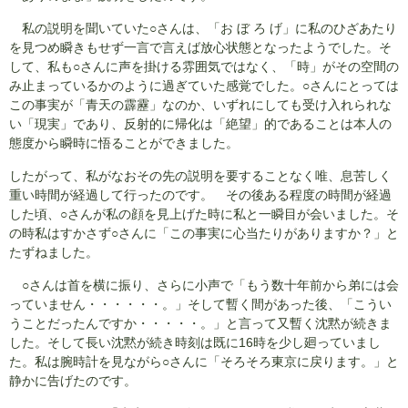
私の説明を聞いていた○さんは、「お ぼ ろ げ」に私のひざあたり
を見つめ瞬きもせず一言で言えば放心状態となったようでした。そ
して、私も○さんに声を掛ける雰囲気ではなく、「時」がその空間の
み止まっているかのように過ぎていた感覚でした。○さんにとっては
この事実が「青天の霹靂」なのか、いずれにしても受け入れられな
い「現実」であり、反射的に帰化は「絶望」的であることは本人の
態度から瞬時に悟ることができました。
したがって、私がなおその先の説明を要することなく唯、息苦しく
重い時間が経過して行ったのです。 その後ある程度の時間が経過
した頃、○さんが私の顔を見上げた時に私と一瞬目が会いました。そ
の時私はすかさず○さんに「この事実に心当たりがありますか？」と
たずねました。
○さんは首を横に振り、さらに小声で「もう数十年前から弟には会
っていません・・・・・・。」そして暫く間があった後、「こうい
うことだったんですか・・・・・。」と言って又暫く沈黙が続きま
した。そして長い沈黙が続き時刻は既に16時を少し廻っていまし
た。私は腕時計を見ながら○さんに「そろそろ東京に戻ります。」と
静かに告げたのです。