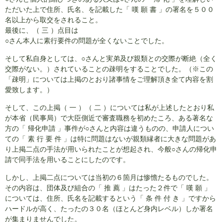
ただいた上で住所、氏名、を記載した「 嘆 願 書 」の署名を５００
名以上から取交をされること。
最後に、（ 三 ）点目は
○さん本人に素行要件の問題が全くないことでした。
そして私自身としては、○さんと実弟及び親類との交際が断絶（全く
交際がない。）されていることの疎明をすることでした。（※この
「疎明」については上掲のとおり諸事情をご理解頂き全て内容を割
愛致します。）
そして、この上掲（ 一 ）（ 二 ）については私が上述したとおり私
が本省（民事局）で大臣側近で審査職務を初めたころ、ある著名な
方の「 帰化申請 」事件が○さんと内容は違うものの、申請人につい
ての「 素 行 要 件 」は特に問題はないが親類縁者に大きな問題があ
り上掲二点の手法が用いられたことが想起され、今般○さんの帰化申
請で同手法を用いることにしたのです。
しかし、上掲二点については当初の６箇月は惨憺たるものでした。
その内容は、団体及び組合の「 推 薦 」はたった２件で「 嘆 願 」
については、住所、氏名を記載するという「 条 件 付 き 」ですから
ハードルが高く、たったの３０名（ほとんど身内レベル）しか署名
が集まりませんでした。