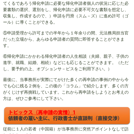
てくるであろう帰化申請に必要な帰化申請者個人の状況に応じた必
要書類の選択、選別をし、帰化申請に必要不可欠な書類を想定し、
収集し、作成するので、）申請を円滑（スム－ズ）に進め許可（ゴ
ール）に導くことができる。
⑤申請受理から許可までの半年から１年余りの間、元法務局担当官
だった立場から、あらゆる申請者の質問に即答することができま
す。
⑥帰化申請にかかわる帰化申請者の人生相談（夫婦、親子、子供の
進学、就職、結婚、相続）などにも応じることができます。（ただ
し、要予約の上、オプションサ－ビスをご利用下さい。）
最後に、当事務所が実際にてがけた多くの再申請の事例の中から今
でも心に残る２例を、この後の「コラム」で紹介します、多くの方
がくじけず再挑戦しています。これから再申請をしようとお考えの
方は、ぜひご参考にして下さい。
従前に１人の若者（中国籍）が当事務所に突然アポイントなしで訪