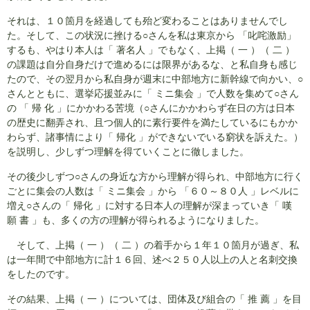
それは、１０箇月を経過しても殆ど変わることはありませんでし
た。そして、この状況に挫ける○さんを私は東京から 「叱咤激励」
するも、やはり本人は「 著名人 」でもなく、上掲（ 一 ）（ 二 ）
の課題は自分自身だけで進めるには限界があるな、と私自身も感じ
たので、その翌月から私自身が週末に中部地方に新幹線で向かい、○
さんとともに、選挙応援並みに「 ミニ集会 」で人数を集めて○さん
の 「 帰 化 」にかかわる苦境（○さんにかかわらず在日の方は日本
の歴史に翻弄され、且つ個人的に素行要件を満たしているにもかか
わらず、諸事情により「 帰化 」ができないでいる窮状を訴えた。）
を説明し、少しずつ理解を得ていくことに徹しました。
その後少しずつ○さんの身近な方から理解が得られ、中部地方に行く
ごとに集会の人数は「 ミニ集会 」から 「６０～８０人 」レベルに
増え○さんの「 帰化 」に対する日本人の理解が深まっていき「 嘆
願 書 」も、多くの方の理解が得られるようになりました。
そして、上掲（ 一 ）（ 二 ）の着手から１年１０箇月が過ぎ、私
は一年間で中部地方に計１６回、述べ２５０人以上の人と名刺交換
をしたのです。
その結果、上掲（ 一 ）については、団体及び組合の「 推 薦 」を目