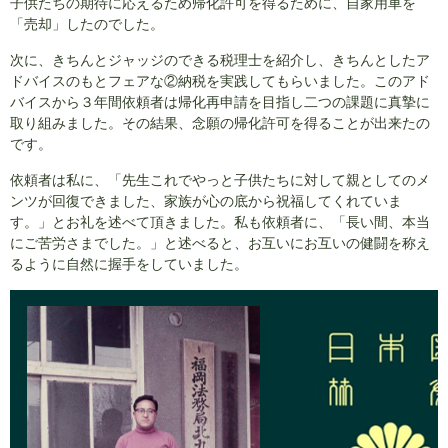
子供たちの期待に応えるため帰化許可を得るために、自家用車を
「売却」したのでした。
次に、きちんとジャッジのできる税理士を紹介し、きちんとしたア
ドバイスのもとフェアな②納税を実践してもらいました。このアド
バイスから３年間依頼者は帰化再申請を目指し二つの課題に真摯に
取り組みました。その結果、念願の帰化許可を得ることが出来たの
です。
依頼者は私に、「先生これでやっと子供たちに対して親としてのメ
ンツが回復できました、家族が心の底から祝福してくれていま
す。」とお礼を述べて頂きました。私も依頼者に、「長い間、本当
にご苦労さまでした。」と述べると、お互いにお互いの健闘を称え
るように自然に握手をしていました。