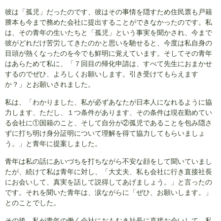
彼は「孤児」だったのです、彼はその事情を隠すため住民票も戸籍
謄本も今まで務めた会社に提出することができなかったのです。私
は、その青年の生いたちと「孤児」という事実を聞かされ、今まで
彼がどれだけ苦労してきたのかと思いを馳せると、今度は私自身の
目頭が熱くなったのを今でも鮮明に覚えています。そしてその青年
はあらためて私に、「７回目の帰化申請は、すべて先生におまかせ
するのでぜひ、よろしくお願いします。引き受けてもらえます
か？」とお願いされました。
私は、「わかりました、私が必ずあなたが日本人になれるように協
力します、ただし、１つ条件があります、その条件は現在勤めてい
る会社に①国籍のこと、そして自分が②孤児であることを包み隠さ
ずに打ち明け身分証明について理解を得て協力してもらいましょ
う。」と青年に提案しました。
青年は私の話にあいづちを打ちながら不安な顔をして聞いていまし
たが、続けて私は青年に対し、「大丈夫、私も会社に行き直接社長
にお会いして、真実を話して説得してあげましょう。」と言ったの
です。それを聞いた青年は、涙ながらに「ぜひ、お願いします。」
とのことでした。
その後、私が青年の働く会社におもむき社長に直接お会いして、私