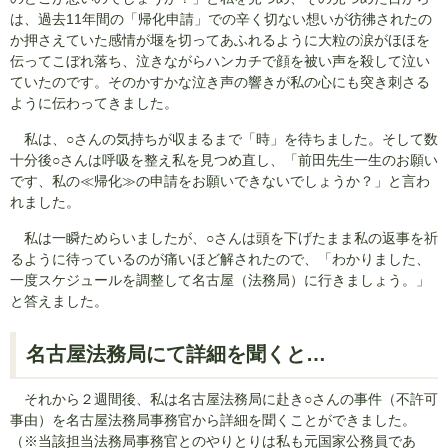
は、過去11年間の「帰化申請」での辛く切ない想いが彷彿されたの
か押さえていた感情が堰を切ってあふれるように大粒の涙がほほを
伝ってこぼれ落ち、泣きながらハンカチで顔を被い声を殺して泣い
ていたのです。そのかすかな泣き声の響きが私の心にも突き刺さる
ように伝わってきました。
私は、○さんの気持ちが収まるまで「時」を待ちました。そして数
十分後○さんは呼吸を整え私を見つめ直し、「前田先生一生のお願い
です、私の≪帰化≫の申請をお願いできないでしょうか？」と言わ
れました。
私は一瞬ためらいましたが、○さんは頭を下げたまま私の返事を祈
るように待っているのが痛いほど解されたので、「わかりました、
一度スケジュールを調整して名古屋（法務局）に行きましょう。」
と答えました。
名古屋法務局にて詳細を聞くと…
それから２週間後、私は名古屋法務局に赴き○さんの事件（不許可
事由）を名古屋法務局事務官から詳細を聞くことができました。
（※当該担当法務局事務官とのやりとりは私も元国家公務員であ