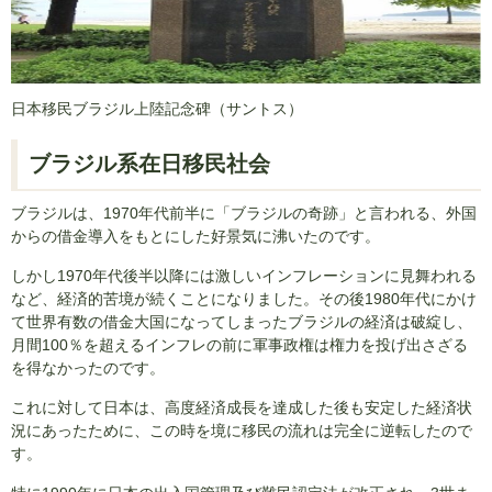
日本移民ブラジル上陸記念碑（サントス）
ブラジル系在日移民社会
ブラジルは、1970年代前半に「ブラジルの奇跡」と言われる、外国
からの借金導入をもとにした好景気に沸いたのです。
しかし1970年代後半以降には激しいインフレーションに見舞われる
など、経済的苦境が続くことになりました。その後1980年代にかけ
て世界有数の借金大国になってしまったブラジルの経済は破綻し、
月間100％を超えるインフレの前に軍事政権は権力を投げ出さざる
を得なかったのです。
これに対して日本は、高度経済成長を達成した後も安定した経済状
況にあったために、この時を境に移民の流れは完全に逆転したので
す。