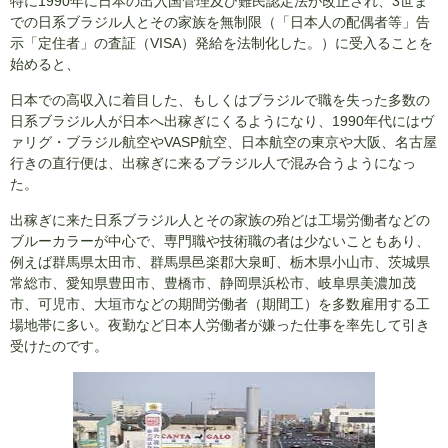
特に1990年に日本の出入国管理及び難民認定法が改正され、3世ま
での日系ブラジル人とその家族を無制限（「日本人の配偶者等」告
示「定住者」の査証（VISA）発給を法制化した。）に受入ることを
始めると、
日本での高収入に着目した、もしくはブラジルで職を失った多数の
日系ブラジル人が日本へ出稼ぎにくるようになり、1990年代にはヴ
ァリグ・ブラジル航空やVASP航空、日本航空の東京や大阪、名古屋
行きの直行便は、出稼ぎに来るブラジル人で混み合うようになっ
た。
出稼ぎに来た日系ブラジル人とその家族の殆どは工場労働者などの
ブルーカラーが中心で、専門職や技術職の者は少ないこともあり、
例えば群馬県太田市、群馬県邑楽郡大泉町、栃木県小山市、茨城県
常総市、愛知県豊田市、豊橋市、静岡県浜松市、岐阜県美濃加茂
市、可児市、大垣市などの期間労働者（期間工）を多数雇用する工
場地帯に多い。夜勤など日本人労働者が嫌った仕事を率先して引き
受けたのです。