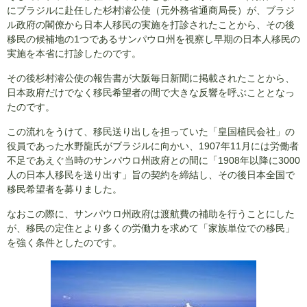
にブラジルに赴任した杉村濬公使（元外務省通商局長）が、ブラジ
ル政府の閣僚から日本人移民の実施を打診されたことから、その後
移民の候補地の1つであるサンパウロ州を視察し早期の日本人移民の
実施を本省に打診したのです。
その後杉村濬公使の報告書が大阪毎日新聞に掲載されたことから、
日本政府だけでなく移民希望者の間で大きな反響を呼ぶこととなっ
たのです。
この流れをうけて、移民送り出しを担っていた「皇国植民会社」の
役員であった水野龍氏がブラジルに向かい、1907年11月には労働者
不足であえぐ当時のサンパウロ州政府との間に「1908年以降に3000
人の日本人移民を送り出す」旨の契約を締結し、その後日本全国で
移民希望者を募りました。
なおこの際に、サンパウロ州政府は渡航費の補助を行うことにした
が、移民の定住とより多くの労働力を求めて「家族単位での移民」
を強く条件としたのです。