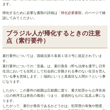
ます。
帰化するために必要な書類の詳細は「
帰化必要書類
」のページで確
認してみてください。
ブラジル人が帰化するときの注意
点（素行要件）
素行要件については、国籍法第５条第１項３号に規定されていま
す。
素行要件についての「意義」は、素行善良（即ち法律を遵守し日常
生活においても住民として社会的に非難される事のない生活を営ん
でいる事を意味します。）端的にいうと真面目な人間か？という事
になります。
したがい、この要件の範囲は広範囲に渡り、重大犯罪から公序良俗
（公の秩序又は善良の風俗）つまり、道徳的なものに迄及ぶ事にな
ります。
したがって、素行が善良であるかどうかは、犯罪歴の有無や態度、