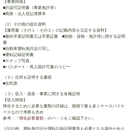
【事業関係】
■許認可証明書（事業免許等）
■商業・法人登記簿謄本
（1）その他の提出資料
【履歴書（その１・その２）の記載内容を立証する資料】
■最終卒業証明書又は卒業証書 ■技能・資格・免許等に関する証明
書
■自動車運転免許証の写し
■運転記録証明書
■スナップ写真
■パスポート・再入国許可書のコピー
（２）住所を証明する書面
■住民票
（３）収入・資産・事業に関する各種証明
【収入関係】
帰化するために必要な書類の詳細は、複雑で量も多くケースバイケ
ースなので考察も含め
参考：「
帰化必要書類
」のペ－ジをご確認下さい。
上記の他、運転免許証や運転記録証明書等も必要となる場合があり