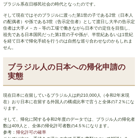
ブラジル系在日移民社会の時代となったのです。
そして現在ではそのブラジルに渡った第1世の子である2世（日本人
の配偶者）や孫である3世（告示定住者）として渡日し大半の告示定
住者は大手メ－カ－等の工場で働きながら日本での定住を目指し、
祖先である日本国民だった第1世の子や孫が、半世紀あるいは1世紀
を経て日本で帰化手続を行うのは自然な巡り合わせなのかもしれま
せん。
ブラジル人の日本への帰化申請の
実態
現在日本に在留しているブラジル人は約210,000人（令和2年末現
在）おり日本に在留する外国人の構成比率で言うと全体の7.2％にな
ります。
そして、帰化に関する令和2年度のデータでは、ブラジル人の帰化者
数は409人と、全体の帰化許可者数の4.5％になります。
参考：
帰化許可の確率