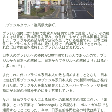
（ブラジルタウン：群馬県大泉町）
ブラジル国民は2年契約で出稼ぎが目的で日本に渡航したが、その後
多くは結果的に日本定住を望み、永住権、やがては日本国籍を取得
した。ブラジルの経済が再び活況を呈している現在でも、日本に移
住したブラジル人は日本に定住し続け、約35万人以上とされる。こ
れには日本国籍を取得したブラジル人は含まれない。
日本人のブラジルヘの移民が100年間で13万人であったので、ブラ
ジルから日本への移民は、日本からブラジルヘの移民よりもはるか
に多いのです。
またこれに伴いブラジル系日本人の数も増加することとなり、日本
に住む日系ブラジル人やブラジル系日本人向けの新聞や雑誌が発行
された他、ブラジル人を主な顧客としたスーパーマーケットや各種
商店が上記の地域を中心に多く営業している。
なお、日系ブラジル人による日本への出稼ぎ者の増加に伴い、「出
稼ぎ」という言葉は「Dekassegui」と表記され、ポルトガル語でも
通用するほどになった。今や、日系在伯移民社会の時代は終了し、