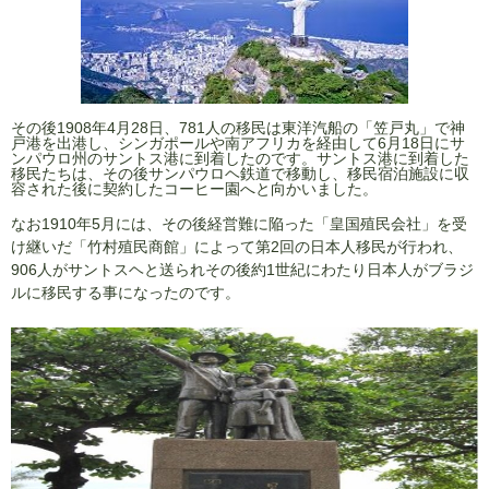
その後1908年4月28日、781人の移民は東洋汽船の「笠戸丸」で神
戸港を出港し、シンガポールや南アフリカを経由して6月18日にサ
ンパウロ州のサントス港に到着したのです。サントス港に到着した
移民たちは、その後サンパウロヘ鉄道で移動し、移民宿泊施設に収
容された後に契約したコーヒー園へと向かいました。
なお1910年5月には、その後経営難に陥った「皇国殖民会社」を受
け継いだ「竹村殖民商館」によって第2回の日本人移民が行われ、
906人がサントスヘと送られその後約1世紀にわたり日本人がブラジ
ルに移民する事になったのです。