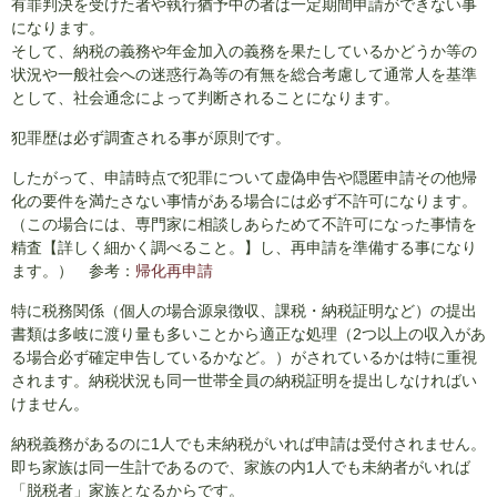
有罪判決を受けた者や執行猶予中の者は一定期間申請ができない事
になります。
そして、納税の義務や年金加入の義務を果たしているかどうか等の
状況や一般社会への迷惑行為等の有無を総合考慮して通常人を基準
として、社会通念によって判断されることになります。
犯罪歴は必ず調査される事が原則です。
したがって、申請時点で犯罪について虚偽申告や隠匿申請その他帰
化の要件を満たさない事情がある場合には必ず不許可になります。
（この場合には、専門家に相談しあらためて不許可になった事情を
精査【詳しく細かく調べること。】し、再申請を準備する事になり
ます。） 参考：
帰化再申請
特に税務関係（個人の場合源泉徴収、課税・納税証明など）の提出
書類は多岐に渡り量も多いことから適正な処理（2つ以上の収入があ
る場合必ず確定申告しているかなど。）がされているかは特に重視
されます。納税状況も同一世帯全員の納税証明を提出しなければい
けません。
納税義務があるのに1人でも未納税がいれば申請は受付されません。
即ち家族は同一生計であるので、家族の内1人でも未納者がいれば
「脱税者」家族となるからです。