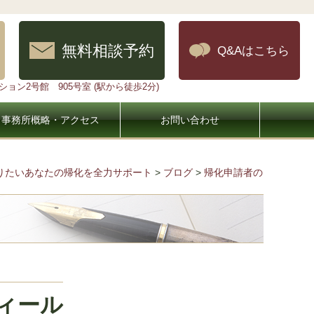
無料相談予約
Q&Aはこちら
ョン2号館 905号室 (駅から徒歩2分)
事務所概略・アクセス
お問い合わせ
なりたいあなたの帰化を全力サポート
>
ブログ
>
帰化申請者の
）
ィール