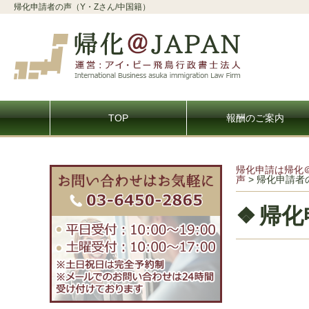
帰化申請者の声（Y・Zさん/中国籍）
TOP
報酬のご案内
帰化申請は帰化
声
>
帰化申請者
帰化