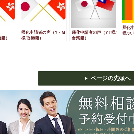
帰化申
帰化申請者の声（Y・M
帰化申請者の声（Y.T様/
様/ス
港籍）
様/香港籍）
台湾籍）
ページの先頭へ