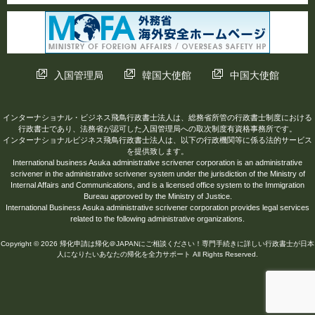
入国管理局
韓国大使館
中国大使館
インターナショナル・ビジネス飛鳥行政書士法人は、総務省所管の行政書士制度における
行政書士であり、法務省が認可した入国管理局への取次制度有資格事務所です。
インターナショナルビジネス飛鳥行政書士法人は、以下の行政機関等に係る法的サービス
を提供致します。
International business Asuka administrative scrivener corporation is an administrative
scrivener in the administrative scrivener system under the jurisdiction of the Ministry of
Internal Affairs and Communications, and is a licensed office system to the Immigration
Bureau approved by the Ministry of Justice.
International Business Asuka administrative scrivener corporation provides legal services
related to the following administrative organizations.
Copyright © 2026 帰化申請は帰化＠JAPANにご相談ください！専門手続きに詳しい行政書士が日本
人になりたいあなたの帰化を全力サポート All Rights Reserved.