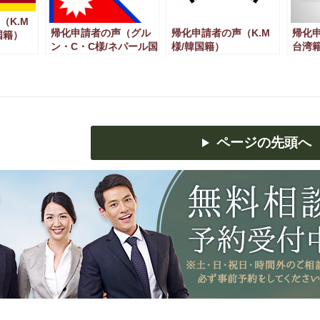
（K.M
帰化申請者の声（グル
帰化申請者の声（K.M
帰化申
国籍）
ン・C・C様/ネパール国
様/韓国籍）
台湾
籍）
ページの先頭へ