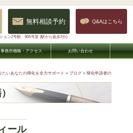
無料相談予約
Q&Aはこちら
ョン2号館 905号室 (駅から徒歩2分)
事務所概略・アクセス
お問い合わせ
なりたいあなたの帰化を全力サポート
>
ブログ
>
帰化申請者の
籍）
ィール