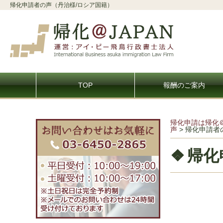
帰化申請者の声（丹治様/ロシア国籍）
TOP
報酬のご案内
帰化申請は帰化
声
>
帰化申請者
帰化