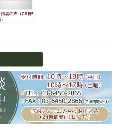
請者の声（CR様/
籍）