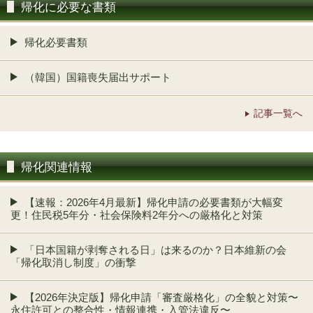
帰化に必要な書類
帰化必要書類
（韓国）国籍喪失届出サポート
記事一覧へ
帰化関連情報
【速報：2026年4月最新】帰化申請の必要書類が大幅変
更！住民税5年分・社会保険料2年分への厳格化と対策
「日本国籍が剥奪される日」は来るのか？日本維新の会
「帰化取消し制度」の衝撃
【2026年決定版】帰化申請「審査厳格化」の全貌と対策〜
永住許可との整合性・情報連携・入管法違反〜