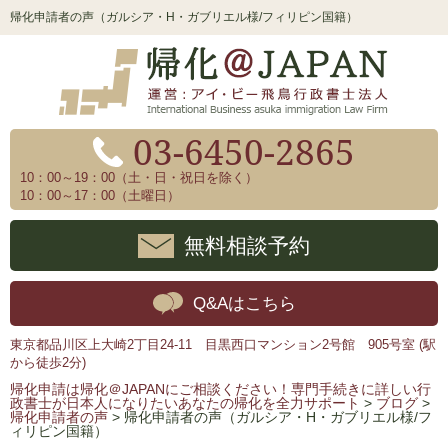
帰化申請者の声（ガルシア・H・ガブリエル様/フィリピン国籍）
03-6450-2865
10：00～19：00（土・日・祝日を除く）
10：00～17：00（土曜日）
無料相談予約
Q&Aはこちら
東京都品川区上大崎2丁目24-11 目黒西口マンション2号館 905号室 (駅
から徒歩2分)
帰化申請は帰化＠JAPANにご相談ください！専門手続きに詳しい行
政書士が日本人になりたいあなたの帰化を全力サポート
>
ブログ
>
帰化申請者の声
>
帰化申請者の声（ガルシア・H・ガブリエル様/フ
ィリピン国籍）