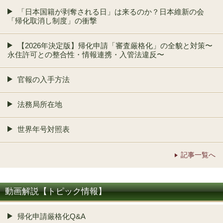
「日本国籍が剥奪される日」は来るのか？日本維新の会
「帰化取消し制度」の衝撃
【2026年決定版】帰化申請「審査厳格化」の全貌と対策〜
永住許可との整合性・情報連携・入管法違反〜
官報の入手方法
法務局所在地
世界年号対照表
記事一覧へ
動画解説【トピック情報】
帰化申請厳格化Q&A