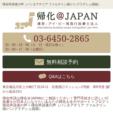
帰化申請者の声（バッタアチリア ファルデイン様/バングラデシュ国籍）
03-6450-2865
10：00～19：00（土・日・祝日を除く）
10：00～17：00（土曜日）
無料相談予約
Q&Aはこちら
東京都品川区上大崎2丁目24-11 目黒西口マンション2号館 905号室 (駅
から徒歩2分)
帰化申請は帰化＠JAPANにご相談ください！専門手続きに詳しい行
政書士が日本人になりたいあなたの帰化を全力サポート
>
ブログ
>
帰化申請者の声
>
帰化申請者の声（バッタアチリア ファルデイン
様/バングラデシュ国籍）