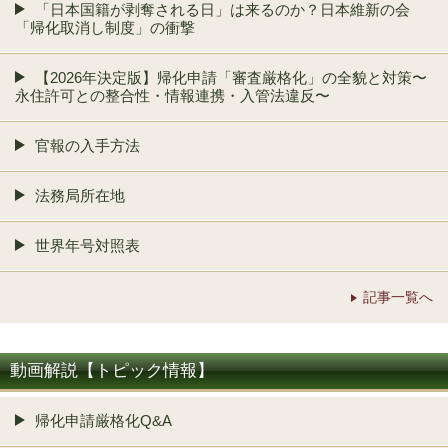
「日本国籍が剥奪される日」は来るのか？日本維新の会
「帰化取消し制度」の衝撃
【2026年決定版】帰化申請「審査厳格化」の全貌と対策〜
永住許可との整合性・情報連携・入管法違反〜
官報の入手方法
法務局所在地
世界年号対照表
記事一覧へ
動画解説【トピック情報】
帰化申請厳格化Q&A