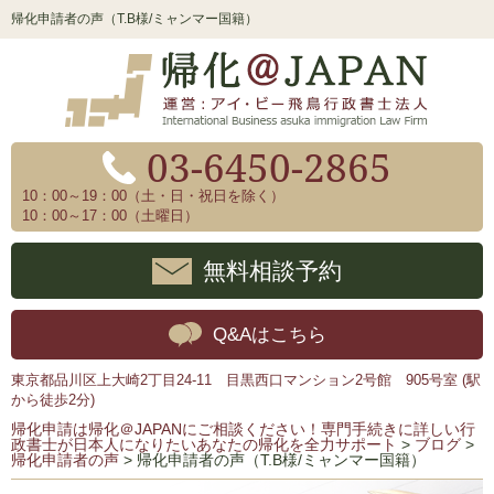
帰化申請者の声（T.B様/ミャンマー国籍）
03-6450-2865
10：00～19：00（土・日・祝日を除く）
10：00～17：00（土曜日）
無料相談予約
Q&Aはこちら
東京都品川区上大崎2丁目24-11 目黒西口マンション2号館 905号室 (駅
から徒歩2分)
帰化申請は帰化＠JAPANにご相談ください！専門手続きに詳しい行
政書士が日本人になりたいあなたの帰化を全力サポート
>
ブログ
>
帰化申請者の声
>
帰化申請者の声（T.B様/ミャンマー国籍）