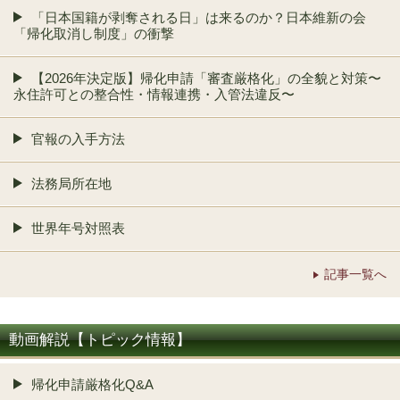
「日本国籍が剥奪される日」は来るのか？日本維新の会
「帰化取消し制度」の衝撃
【2026年決定版】帰化申請「審査厳格化」の全貌と対策〜
永住許可との整合性・情報連携・入管法違反〜
官報の入手方法
法務局所在地
世界年号対照表
記事一覧へ
動画解説【トピック情報】
帰化申請厳格化Q&A