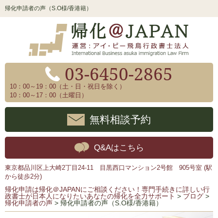
帰化申請者の声（S.O様/香港籍）
03-6450-2865
10：00～19：00（土・日・祝日を除く）
10：00～17：00（土曜日）
無料相談予約
Q&Aはこちら
東京都品川区上大崎2丁目24-11 目黒西口マンション2号館 905号室 (駅
から徒歩2分)
帰化申請は帰化＠JAPANにご相談ください！専門手続きに詳しい行
政書士が日本人になりたいあなたの帰化を全力サポート
>
ブログ
>
帰化申請者の声
>
帰化申請者の声（S.O様/香港籍）