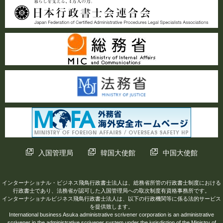
入国管理局
韓国大使館
中国大使館
インターナショナル・ビジネス飛鳥行政書士法人は、総務省所管の行政書士制度における
行政書士であり、法務省が認可した入国管理局への取次制度有資格事務所です。
インターナショナルビジネス飛鳥行政書士法人は、以下の行政機関等に係る法的サービス
を提供致します。
International business Asuka administrative scrivener corporation is an administrative
scrivener in the administrative scrivener system under the jurisdiction of the Ministry of