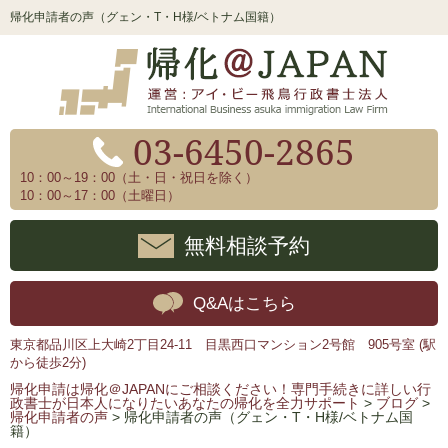
帰化申請者の声（グェン・T・H様/ベトナム国籍）
03-6450-2865
10：00～19：00（土・日・祝日を除く）
10：00～17：00（土曜日）
無料相談予約
Q&Aはこちら
東京都品川区上大崎2丁目24-11 目黒西口マンション2号館 905号室 (駅
から徒歩2分)
帰化申請は帰化＠JAPANにご相談ください！専門手続きに詳しい行
政書士が日本人になりたいあなたの帰化を全力サポート
>
ブログ
>
帰化申請者の声
>
帰化申請者の声（グェン・T・H様/ベトナム国
籍）