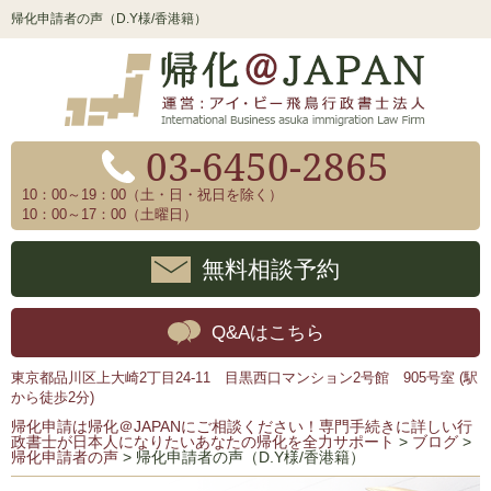
帰化申請者の声（D.Y様/香港籍）
03-6450-2865
10：00～19：00（土・日・祝日を除く）
10：00～17：00（土曜日）
無料相談予約
Q&Aはこちら
東京都品川区上大崎2丁目24-11 目黒西口マンション2号館 905号室 (駅
から徒歩2分)
帰化申請は帰化＠JAPANにご相談ください！専門手続きに詳しい行
政書士が日本人になりたいあなたの帰化を全力サポート
>
ブログ
>
帰化申請者の声
>
帰化申請者の声（D.Y様/香港籍）