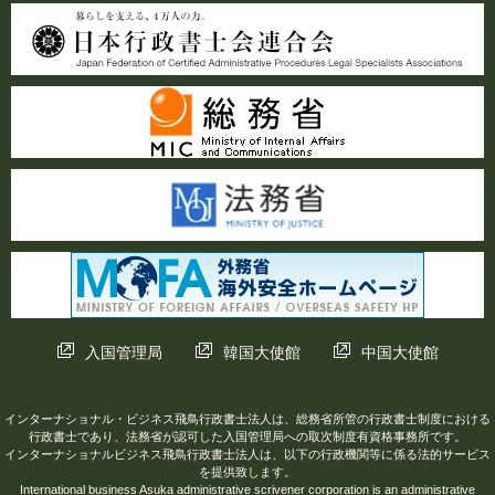
入国管理局
韓国大使館
中国大使館
インターナショナル・ビジネス飛鳥行政書士法人は、総務省所管の行政書士制度における
行政書士であり、法務省が認可した入国管理局への取次制度有資格事務所です。
インターナショナルビジネス飛鳥行政書士法人は、以下の行政機関等に係る法的サービス
を提供致します。
International business Asuka administrative scrivener corporation is an administrative