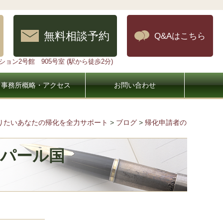
無料相談予約
Q&Aはこちら
ョン2号館 905号室 (駅から徒歩2分)
事務所概略・アクセス
お問い合わせ
なりたいあなたの帰化を全力サポート
>
ブログ
>
帰化申請者の
/ネパール国