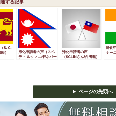
関連する記事
S. C.
帰化
帰化申請者の声（スベ
帰化申請者の声
国籍）
ナー
ディ ルクマニ様/ネパー
（SCLINさん/台湾籍）
ャ様/
ル国籍）
ページの先頭へ