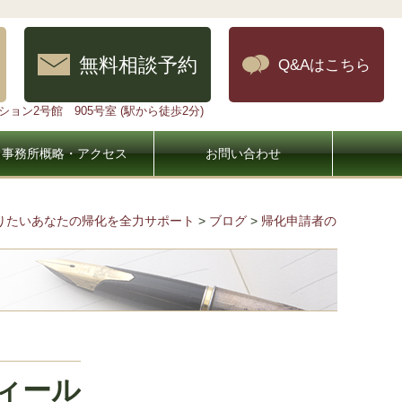
無料相談予約
Q&Aはこちら
ョン2号館 905号室 (駅から徒歩2分)
事務所概略・アクセス
お問い合わせ
なりたいあなたの帰化を全力サポート
>
ブログ
>
帰化申請者の
ィール