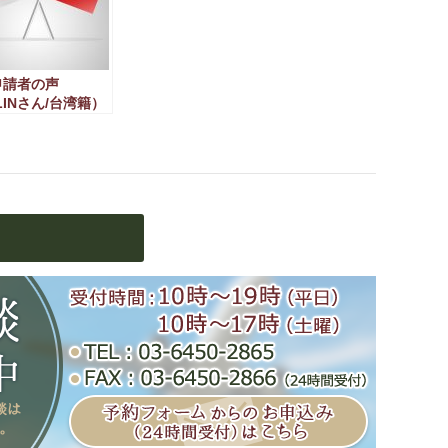
申請者の声
LINさん/台湾籍）