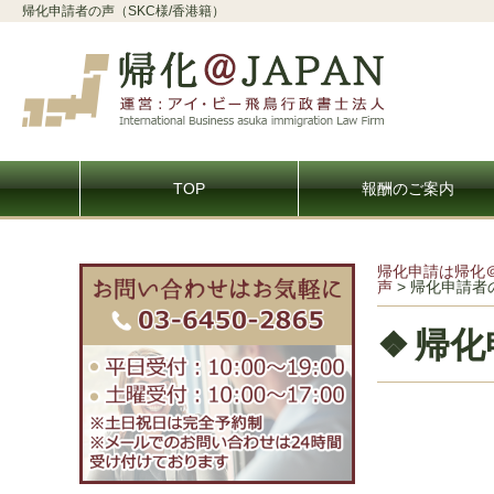
帰化申請者の声（SKC様/香港籍）
TOP
報酬のご案内
帰化申請は帰化
声
>
帰化申請者の
帰化