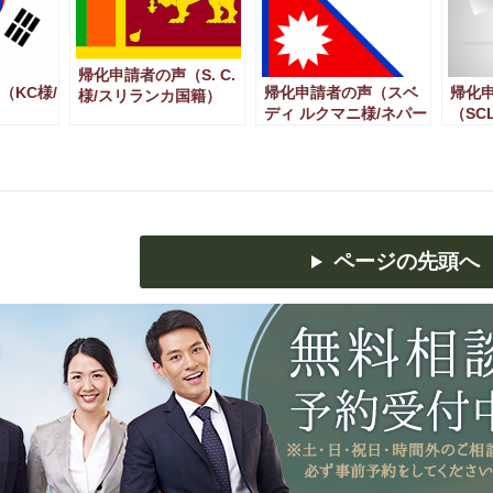
帰化申請者の声（S. C.
（KC様/
帰化申請者の声（スベ
帰化
様/スリランカ国籍）
ディ ルクマニ様/ネパー
（SC
ル国籍）
ページの先頭へ