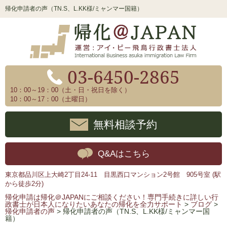
帰化申請者の声（TN.S、L.KK様/ミャンマー国籍）
03-6450-2865
10：00～19：00（土・日・祝日を除く）
10：00～17：00（土曜日）
無料相談予約
Q&Aはこちら
東京都品川区上大崎2丁目24-11 目黒西口マンション2号館 905号室 (駅
から徒歩2分)
帰化申請は帰化＠JAPANにご相談ください！専門手続きに詳しい行
政書士が日本人になりたいあなたの帰化を全力サポート
>
ブログ
>
帰化申請者の声
>
帰化申請者の声（TN.S、L.KK様/ミャンマー国
籍）