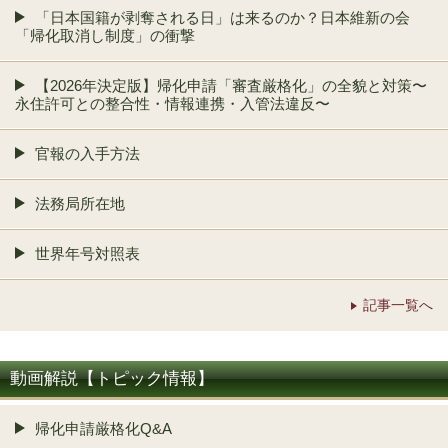
「日本国籍が剥奪される日」は来るのか？日本維新の会
「帰化取消し制度」の衝撃
【2026年決定版】帰化申請「審査厳格化」の全貌と対策〜
永住許可との整合性・情報連携・入管法違反〜
官報の入手方法
法務局所在地
世界年号対照表
記事一覧へ
動画解説【トピック情報】
帰化申請厳格化Q&A