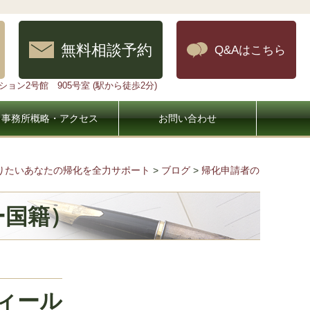
無料相談予約
Q&Aはこちら
ョン2号館 905号室 (駅から徒歩2分)
事務所概略・アクセス
お問い合わせ
なりたいあなたの帰化を全力サポート
>
ブログ
>
帰化申請者の
ー国籍）
ィール