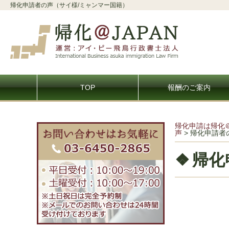
帰化申請者の声（サイ様/ミャンマー国籍）
TOP
報酬のご案内
帰化申請は帰化
声
>
帰化申請者
帰化