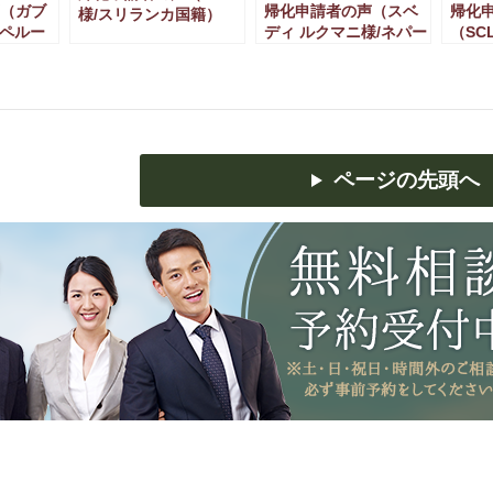
（ガブ
帰化申請者の声（スベ
帰化
様/スリランカ国籍）
/ペルー
ディ ルクマニ様/ネパー
（SC
ル国籍）
ページの先頭へ