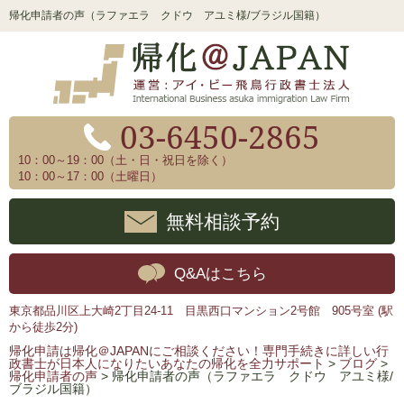
帰化申請者の声（ラファエラ クドウ アユミ様/ブラジル国籍）
03-6450-2865
10：00～19：00（土・日・祝日を除く）
10：00～17：00（土曜日）
無料相談予約
Q&Aはこちら
東京都品川区上大崎2丁目24-11 目黒西口マンション2号館 905号室 (駅
から徒歩2分)
帰化申請は帰化＠JAPANにご相談ください！専門手続きに詳しい行
政書士が日本人になりたいあなたの帰化を全力サポート
>
ブログ
>
帰化申請者の声
>
帰化申請者の声（ラファエラ クドウ アユミ様/
ブラジル国籍）