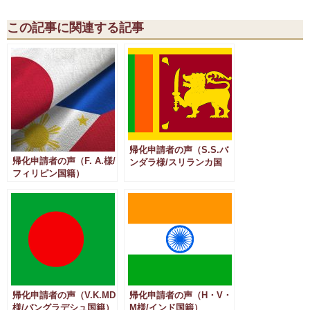
この記事に関連する記事
帰化申請者の声（S.S.バ
帰化申請者の声（F. A.様/
ンダラ様/スリランカ国
フィリピン国籍）
籍）
帰化申請者の声（V.K.MD
帰化申請者の声（H・V・
様/バングラデシュ国籍）
M様/インド国籍）