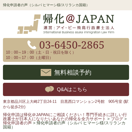
帰化申請者の声（シルバ ヒマーシ様/スリランカ国籍）
03-6450-2865
10：00～19：00（土・日・祝日を除く）
10：00～17：00（土曜日）
無料相談予約
Q&Aはこちら
東京都品川区上大崎2丁目24-11 目黒西口マンション2号館 905号室 (駅
から徒歩2分)
帰化申請は帰化＠JAPANにご相談ください！専門手続きに詳しい行
政書士が日本人になりたいあなたの帰化を全力サポート
>
ブログ
>
帰化申請者の声
>
帰化申請者の声（シルバ ヒマーシ様/スリランカ
国籍）