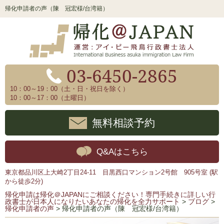
帰化申請者の声（陳 冠宏様/台湾籍）
03-6450-2865
10：00～19：00（土・日・祝日を除く）
10：00～17：00（土曜日）
無料相談予約
Q&Aはこちら
東京都品川区上大崎2丁目24-11 目黒西口マンション2号館 905号室 (駅
から徒歩2分)
帰化申請は帰化＠JAPANにご相談ください！専門手続きに詳しい行
政書士が日本人になりたいあなたの帰化を全力サポート
>
ブログ
>
帰化申請者の声
>
帰化申請者の声（陳 冠宏様/台湾籍）