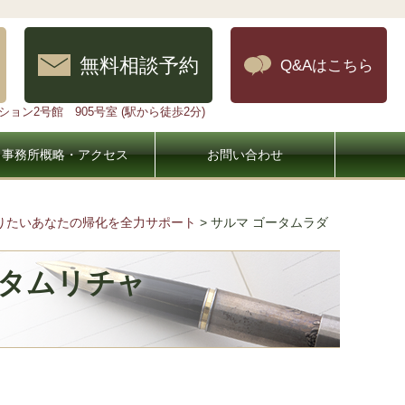
無料相談予約
Q&Aはこちら
ョン2号館 905号室 (駅から徒歩2分)
事務所概略・アクセス
お問い合わせ
なりたいあなたの帰化を全力サポート
>
サルマ ゴータムラダ
ータムリチャ