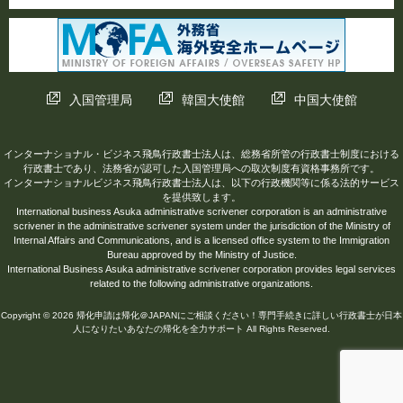
入国管理局
韓国大使館
中国大使館
インターナショナル・ビジネス飛鳥行政書士法人は、総務省所管の行政書士制度における
行政書士であり、法務省が認可した入国管理局への取次制度有資格事務所です。
インターナショナルビジネス飛鳥行政書士法人は、以下の行政機関等に係る法的サービス
を提供致します。
International business Asuka administrative scrivener corporation is an administrative
scrivener in the administrative scrivener system under the jurisdiction of the Ministry of
Internal Affairs and Communications, and is a licensed office system to the Immigration
Bureau approved by the Ministry of Justice.
International Business Asuka administrative scrivener corporation provides legal services
related to the following administrative organizations.
Copyright © 2026 帰化申請は帰化＠JAPANにご相談ください！専門手続きに詳しい行政書士が日本
人になりたいあなたの帰化を全力サポート All Rights Reserved.