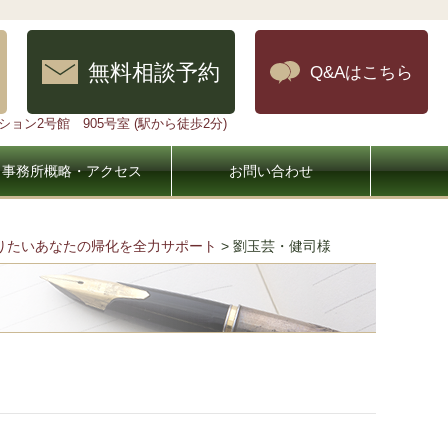
無料相談予約
Q&Aはこちら
ョン2号館 905号室 (駅から徒歩2分)
事務所概略・アクセス
お問い合わせ
なりたいあなたの帰化を全力サポート
>
劉玉芸・健司様