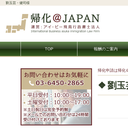
劉玉芸・健司様
TOP
報酬のご案内
帰化申請は帰化
劉玉