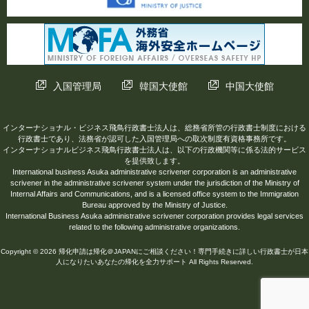
入国管理局
韓国大使館
中国大使館
インターナショナル・ビジネス飛鳥行政書士法人は、総務省所管の行政書士制度における
行政書士であり、法務省が認可した入国管理局への取次制度有資格事務所です。
インターナショナルビジネス飛鳥行政書士法人は、以下の行政機関等に係る法的サービス
を提供致します。
International business Asuka administrative scrivener corporation is an administrative
scrivener in the administrative scrivener system under the jurisdiction of the Ministry of
Internal Affairs and Communications, and is a licensed office system to the Immigration
Bureau approved by the Ministry of Justice.
International Business Asuka administrative scrivener corporation provides legal services
related to the following administrative organizations.
Copyright © 2026 帰化申請は帰化＠JAPANにご相談ください！専門手続きに詳しい行政書士が日本
人になりたいあなたの帰化を全力サポート All Rights Reserved.