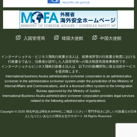
入国管理局
韓国大使館
中国大使館
インターナショナル・ビジネス飛鳥行政書士法人は、総務省所管の行政書士制度における
行政書士であり、法務省が認可した入国管理局への取次制度有資格事務所です。
インターナショナルビジネス飛鳥行政書士法人は、以下の行政機関等に係る法的サービス
を提供致します。
International business Asuka administrative scrivener corporation is an administrative
scrivener in the administrative scrivener system under the jurisdiction of the Ministry of
Internal Affairs and Communications, and is a licensed office system to the Immigration
Bureau approved by the Ministry of Justice.
International Business Asuka administrative scrivener corporation provides legal services
related to the following administrative organizations.
Copyright © 2026 帰化申請は帰化＠JAPANにご相談ください！専門手続きに詳しい行政書士が日本
人になりたいあなたの帰化を全力サポート All Rights Reserved.