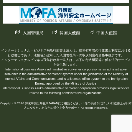
入国管理局
韓国大使館
中国大使館
インターナショナル・ビジネス飛鳥行政書士法人は、総務省所管の行政書士制度における
行政書士であり、法務省が認可した入国管理局への取次制度有資格事務所です。
インターナショナルビジネス飛鳥行政書士法人は、以下の行政機関等に係る法的サービス
を提供致します。
International business Asuka administrative scrivener corporation is an administrative
scrivener in the administrative scrivener system under the jurisdiction of the Ministry of
Internal Affairs and Communications, and is a licensed office system to the Immigration
Bureau approved by the Ministry of Justice.
International Business Asuka administrative scrivener corporation provides legal services
related to the following administrative organizations.
Copyright © 2026 帰化申請は帰化＠JAPANにご相談ください！専門手続きに詳しい行政書士が日本
人になりたいあなたの帰化を全力サポート All Rights Reserved.