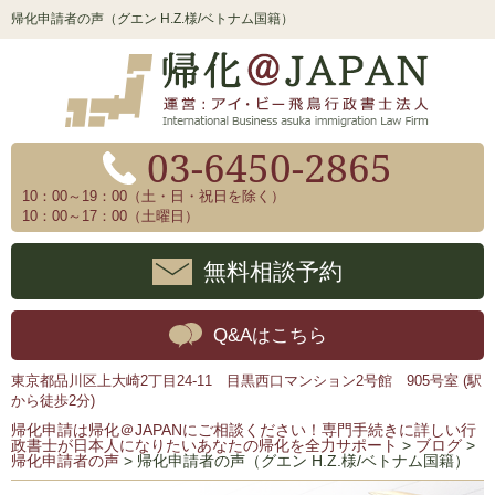
帰化申請者の声（グエン H.Z.様/ベトナム国籍）
03-6450-2865
10：00～19：00（土・日・祝日を除く）
10：00～17：00（土曜日）
無料相談予約
Q&Aはこちら
東京都品川区上大崎2丁目24-11 目黒西口マンション2号館 905号室 (駅
から徒歩2分)
帰化申請は帰化＠JAPANにご相談ください！専門手続きに詳しい行
政書士が日本人になりたいあなたの帰化を全力サポート
>
ブログ
>
帰化申請者の声
>
帰化申請者の声（グエン H.Z.様/ベトナム国籍）