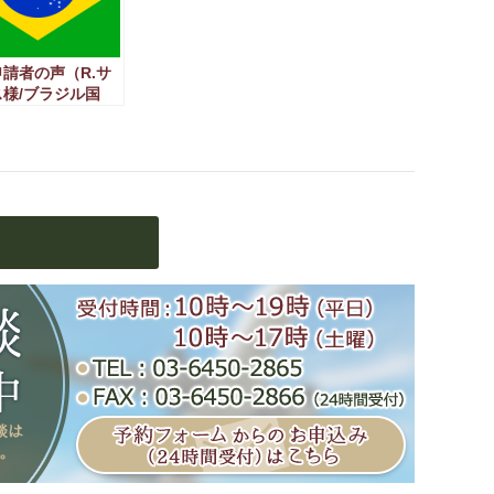
請者の声（R.サ
様/ブラジル国