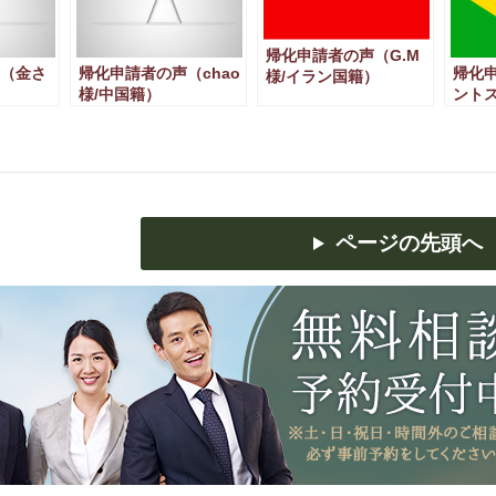
帰化申請者の声（G.M
（金さ
帰化申請者の声（chao
帰化申
様/イラン国籍）
様/中国籍）
ントス
籍）
ページの先頭へ