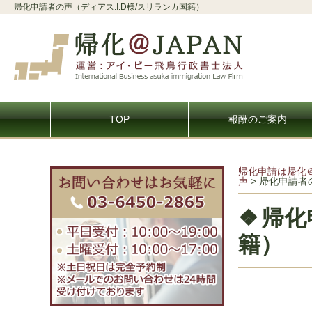
帰化申請者の声（ディアス.I.D様/スリランカ国籍）
TOP
報酬のご案内
帰化申請は帰化
声
>
帰化申請者の
帰化
籍）