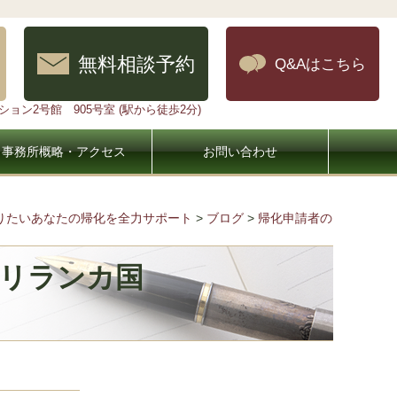
無料相談予約
Q&Aはこちら
ョン2号館 905号室 (駅から徒歩2分)
事務所概略・アクセス
お問い合わせ
なりたいあなたの帰化を全力サポート
>
ブログ
>
帰化申請者の
スリランカ国